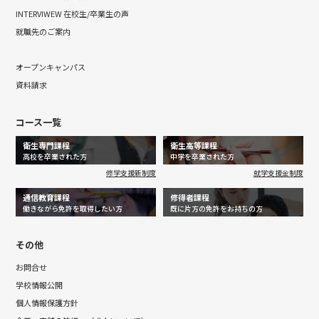
INTERVIWEW 在校生/卒業生の声
就職先のご案内
オープンキャンパス
資料請求
コース一覧
衛生専門課程
衛生高等課程
高校を卒業された方
中学を卒業された方
修学支援新制度
就学支援金制度
通信教育課程
修得者課程
働きながら免許を取得したい方
既に片方の免許をお持ちの方
その他
お問合せ
学校情報公開
個人情報保護方針