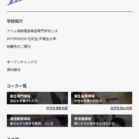
学校紹介
アイム湘南理容美容専門学校とは
INTERVIWEW 在校生/卒業生の声
就職先のご案内
オープンキャンパス
資料請求
コース一覧
衛生専門課程
衛生高等課程
高校を卒業された方
中学を卒業された方
修学支援新制度
就学支援金制度
通信教育課程
修得者課程
働きながら免許を取得したい方
既に片方の免許をお持ちの方